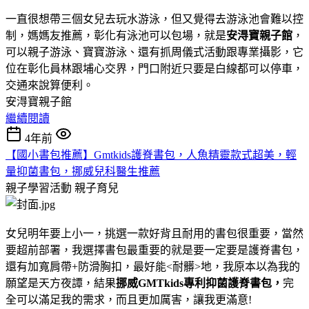
一直很想帶三個女兒去玩水游泳，但又覺得去游泳池會難以控
制，媽媽友推薦，彰化有泳池可以包場，就是
安淂寶親子館
，
可以親子游泳、寶寶游泳、還有抓周儀式活動跟專業攝影，它
位在彰化員林跟埔心交界，門口附近只要是白線都可以停車，
交通來說算便利。
安淂寶親子館
繼續閱讀
4年前
【國小書包推薦】Gmtkids護脊書包，人魚精靈款式超美，輕
量抑菌書包，挪威兒科醫生推薦
親子學習活動
親子育兒
女兒明年要上小一，挑選一款好背且耐用的書包很重要，當然
要超前部署，我選擇書包最重要的就是要一定要是護脊書包，
還有加寬肩帶+防滑胸扣，最好能<耐髒>地，我原本以為我的
願望是天方夜譚，結果
挪威GMTkids專利抑菌護脊書包，
完
全可以滿足我的需求，而且更加厲害，讓我更滿意!