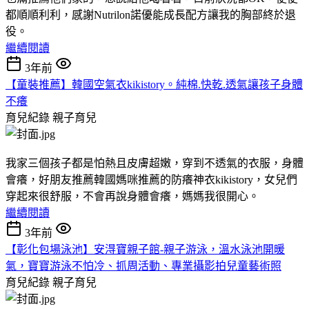
都順順利利，感謝Nutrilon諾優能成長配方讓我的胸部終於退
役。
繼續閱讀
3年前
【童裝推薦】韓國空氣衣kikistory。純棉.快乾.透氣讓孩子身體
不癢
育兒紀錄
親子育兒
我家三個孩子都是怕熱且皮膚超嫩，穿到不透氣的衣服，身體
會癢，好朋友推薦韓國媽咪推薦的防癢神衣kikistory，女兒們
穿起來很舒服，不會再說身體會癢，媽媽我很開心。
繼續閱讀
3年前
【彰化包場泳池】安淂寶親子館-親子游泳，溫水泳池開暖
氣，寶寶游泳不怕冷、抓周活動、專業攝影拍兒童藝術照
育兒紀錄
親子育兒