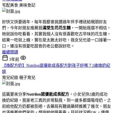
宅配美食
美味食記
好快又快要過年，每年我都會挑選過年伴手禮送給親朋好友
們，今年好朋友推薦我
滿堂生花花生糖
，一開始我還不相信，
她就說你吃看看，其實我個人沒有很喜歡吃古早味的花生糖，
結果一吃就上癮，實在是太脆太好吃，我女兒也是一口接著一
口，連沒有很愛吃甜食的老公都說好吃。
繼續閱讀
3年前
【換配方奶】Nutrilon諾優能成長配方對孩子好嗎？2歲換奶紀
錄
育兒紀錄
親子育兒
這篇要來分享
Nutrilon諾優能成長配方
，小女兒快2歲的成功
換奶紀錄，我家老三真的非常黏我，到一歲多都還喝母奶，之
前給他配方奶都被拒絕，去藥局有聽過藥師推薦了幾次，朋友
也滿推薦他們家的，想說給他喝看看，目前狀況都OK，便便