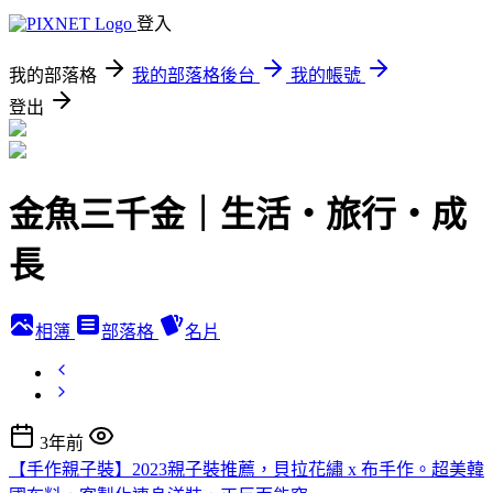
登入
我的部落格
我的部落格後台
我的帳號
登出
金魚三千金｜生活・旅行・成
長
相簿
部落格
名片
3年前
【手作親子裝】2023親子裝推薦，貝拉花繡 x 布手作。超美韓