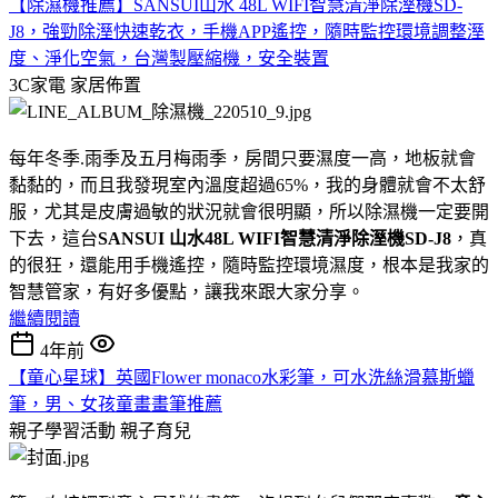
【除濕機推薦】SANSUI山水 48L WIFI智慧清淨除溼機SD-
J8，強勁除溼快速乾衣，手機APP遙控，隨時監控環境調整溼
度、淨化空氣，台灣製壓縮機，安全裝置
3C家電
家居佈置
每年冬季.雨季及五月梅雨季，房間只要濕度一高，地板就會
黏黏的，而且我發現室內溫度超過65%，我的身體就會不太舒
服，尤其是皮膚過敏的狀況就會很明顯，所以除濕機一定要開
下去，這台
SANSUI 山水48L WIFI智慧清淨除溼機SD-J8
，真
的很狂，還能用手機遙控，隨時監控環境濕度，根本是我家的
智慧管家，有好多優點，讓我來跟大家分享。
繼續閱讀
4年前
【童心星球】英國Flower monaco水彩筆，可水洗絲滑慕斯蠟
筆，男、女孩童畫畫筆推薦
親子學習活動
親子育兒