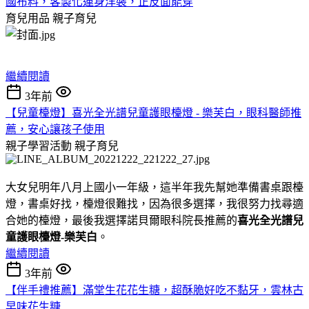
國布料，客製化連身洋裝，正反面能穿
育兒用品
親子育兒
繼續閱讀
3年前
【兒童檯燈】喜光全光譜兒童護眼檯燈 - 樂芙白，眼科醫師推
薦，安心讓孩子使用
親子學習活動
親子育兒
大女兒明年八月上國小一年級，這半年我先幫她準備書桌跟檯
燈，書桌好找，檯燈很難找，因為很多選擇，我很努力找尋適
合她的檯燈，最後我選擇諾貝爾眼科院長推薦的
喜光全光譜兒
童護眼檯燈-樂芙白
。
繼續閱讀
3年前
【伴手禮推薦】滿堂生花花生糖，超酥脆好吃不黏牙，雲林古
早味花生糖