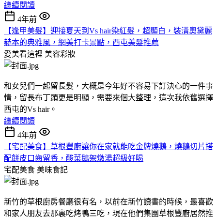
繼續閱讀
4年前
【逢甲美髮】迎接夏天到Vs hair染紅髮，超顯白，裝潢奧黛麗
赫本的典雅風，網美打卡景點，西屯美髮推薦
愛美看這裡
美容彩妝
和女兒們一起留長髮，大概是今年好不容易下訂決心的一件事
情，留長布丁頭更是明顯，需要來個大整理，這次我依舊選擇
西屯的Vs hair。
繼續閱讀
4年前
【宅配美食】草根豐廚讓你在家就能吃金牌燒鵝，燒鵝切片搭
配餅皮口齒留香，酸菜鵝架燉湯超級好喝
宅配美食
美味食記
新竹的草根廚房餐廳很有名，以前在新竹讀書的時候，最喜歡
和家人朋友去那裏吃烤鴨三吃，現在他們集團草根豐廚居然推