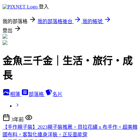
登入
我的部落格
我的部落格後台
我的帳號
登出
金魚三千金｜生活・旅行・成
長
相簿
部落格
名片
3年前
【手作親子裝】2023親子裝推薦，貝拉花繡 x 布手作。超美韓
國布料，客製化連身洋裝，正反面能穿