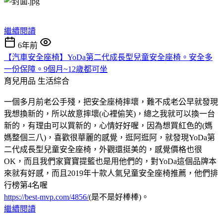
繼續閱讀
6年前
【汽車安全座椅】YoDa第二代成長型兒童安全座椅。安全多
一份保障。9個月~12歲都可坐
育兒用品
生活綜合
一個多月前老公手殘，把安全座椅摔壞，難不成老公早就發現
我想換新的，所以故意摔壞(心裡偷笑)，總之我就可以換一台
新的，有理由可以買新的，心情好好喔，因為想買紅色的(媽
媽整個三八)，喜歡很華麗的感覺，逛阿逛阿，就發現YoDa第
二代成長型兒童安全座椅，外觀還挺美的，感覺價格也很
OK，而且我們家寶寶提籃也是用他們的，對YoDa這個品牌本
來就有好感，而且2019年十款人氣兒童安全座椅推薦，他們排
行榜第4名喔
https://best-mvp.com/4856/
(是不是好棒棒)。
繼續閱讀