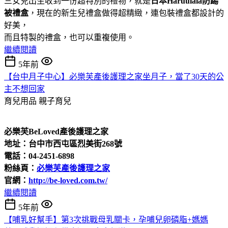
三女兒出生收到一份超特別的禮物，就是
日本Haruulala防踢
被禮盒
，現在的新生兒禮盒做得超精緻，連包裝禮盒都設計的
好美，
而且特製的禮盒，也可以重複使用。
繼續閱讀
5年前
【台中月子中心】必樂芙產後護理之家坐月子，當了30天的公
主不想回家
育兒用品
親子育兒
必樂芙BeLoved產後護理之家
地址：台中市西屯區烈美街268號
電話：04-2451-6898
粉絲頁：
必樂芙產後護理之家
官網：
http://be-loved.com.tw/
繼續閱讀
5年前
【哺乳好幫手】第3次挑戰母乳關卡，孕哺兒卵磷脂+媽媽