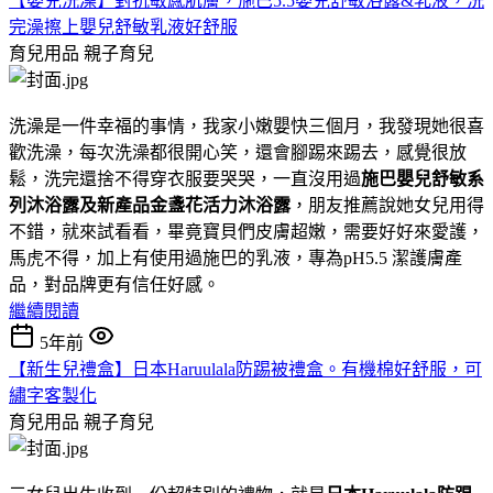
【嬰兒洗澡】對抗敏感肌膚，施巴5.5嬰兒舒敏浴露&乳液，洗
完澡擦上嬰兒舒敏乳液好舒服
育兒用品
親子育兒
洗澡是一件幸福的事情，我家小嫩嬰快三個月，我發現她很喜
歡洗澡，每次洗澡都很開心笑，還會腳踢來踢去，感覺很放
鬆，洗完還捨不得穿衣服要哭哭，一直沒用過
施巴嬰兒舒敏系
列沐浴露及新產品金盞花活力沐浴露
，朋友推薦說她女兒用得
不錯，就來試看看，畢竟寶貝們皮膚超嫩，需要好好來愛護，
馬虎不得，加上有使用過施巴的乳液，專為pH5.5 潔護膚產
品，對品牌更有信任好感。
繼續閱讀
5年前
【新生兒禮盒】日本Haruulala防踢被禮盒。有機棉好舒服，可
繡字客製化
育兒用品
親子育兒