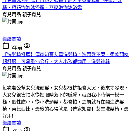
【兒童沐浴推薦】自然之綠迪士尼公主養成套組- 蜂蜜洗髮
精、橙花泡泡沐浴露、燕麥泡泡沐浴露
育兒用品
親子育兒
繼續閱讀
5年前
【洗髮椅推薦】傳家知寶艾雲洗髮椅。洗頭髮不哭，柔軟頭枕
超舒服，可承重75公斤，大人小孩都適用，洗髮神器
育兒用品
親子育兒
每次老公幫女兒洗頭髮，女兒都很抗拒會大哭，後來才發現，
大女兒很害怕水從她眼睛落下的感覺，就跟我小時候一模一
樣，個性膽小，從小洗頭髮，都會怕，之前就有在關注洗髮
椅，東比西比，最後的心得就是【傳家知寶】艾雲洗髮椅，最
好用!
繼續閱讀