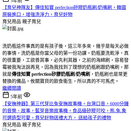
5年前
【育兒神隊友】傳佳知寶 perfection矽膠奶瓶刷/奶嘴刷，韓國
原裝進口，增強洗淨力，育兒好物
育兒用品
親子育兒
洗奶瓶這件事真的是有孩子後，這三年多來，幾乎是每天必做
的事情，洗奶瓶是你當父母的第一份功課，奶瓶要洗乾淨，真
的很重要，工欲善其事，必先利其器，之前的海綿刷，容易發
霉被我淘汰說再見，因為我找到了理想的奶瓶刷跟奶嘴刷，那
就是
傳佳知寶 perfection矽膠奶瓶刷/奶嘴刷
，奶瓶刷也是常更
替換的備品，攸關寶貝的飲食衛生，所以真的不可馬虎。
繼續閱讀
5年前
【安撫神器】第三代芽比兔安撫故事機，台灣口音，6000分鐘
的音樂、故事，藍芽音樂故事機，食品級矽膠可咬，熊.兔.象
可選造型可愛，育兒好物送禮大方， 送給孩子的禮物
育兒用品
親子育兒