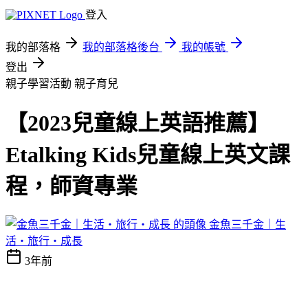
登入
我的部落格
我的部落格後台
我的帳號
登出
親子學習活動
親子育兒
【2023兒童線上英語推薦】
Etalking Kids兒童線上英文課
程，師資專業
金魚三千金｜生
活・旅行・成長
3年前