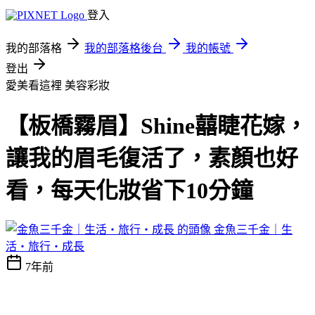
登入
我的部落格
我的部落格後台
我的帳號
登出
愛美看這裡
美容彩妝
【板橋霧眉】Shine囍睫花嫁，
讓我的眉毛復活了，素顏也好
看，每天化妝省下10分鐘
金魚三千金｜生
活・旅行・成長
7年前