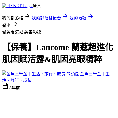
登入
我的部落格
我的部落格後台
我的帳號
登出
愛美看這裡
美容彩妝
【保養】Lancome 蘭蔻超進化
肌因賦活露&肌因亮眼精粹
金魚三千金｜生
活・旅行・成長
8年前