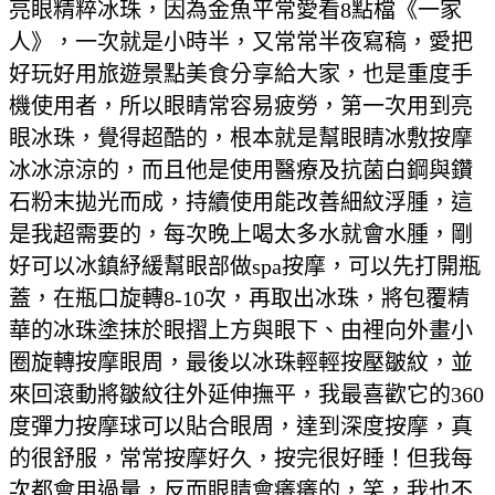
亮眼精粹冰珠，因為金魚平常愛看8點檔《一家
人》，一次就是小時半，又常常半夜寫稿，愛把
好玩好用旅遊景點美食分享給大家，也是重度手
機使用者，所以眼睛常容易疲勞，第一次用到亮
眼冰珠，覺得超酷的，根本就是幫眼睛冰敷按摩
冰冰涼涼的，而且他是使用醫療及抗菌白鋼與鑽
石粉末拋光而成，持續使用能改善細紋浮腫，這
是我超需要的，每次晚上喝太多水就會水腫，剛
好可以冰鎮紓緩幫眼部做spa按摩，可以先打開瓶
蓋，在瓶口旋轉8-10次，再取出冰珠，將包覆精
華的冰珠塗抹於眼摺上方與眼下、由裡向外畫小
圈旋轉按摩眼周，最後以冰珠輕輕按壓皺紋，並
來回滾動將皺紋往外延伸撫平，我最喜歡它的360
度彈力按摩球可以貼合眼周，達到深度按摩，真
的很舒服，常常按摩好久，按完很好睡！但我每
次都會用過量，反而眼睛會癢癢的，笑，我也不