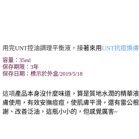
用完UNT控油調理平衡液，接
著來用
UNT抗痘煥
容量：35
ml
保存期限：3年
保存日期：標示於外盒/2019/5/18
這項
產品本身沒什麼味道，算是質地水潤的精華液
膚使用，有效安撫痘痘，使肌膚平滑，還有雷公根
謝、改善泛油，這瓶小小的，但感覺厲害
~