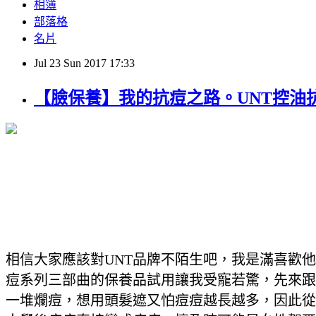
相簿
部落格
名片
Jul
23
Sun
2017
17:33
【臉保養】我的抗痘之路。UNT控油
相信大家應該對UNT品牌不陌生吧，我是滿喜歡
痘系列三部曲的保養品試用讓我受寵若驚，先來跟
一堆爛痘，想用頭髮遮又怕痘痘越長越多，因此從