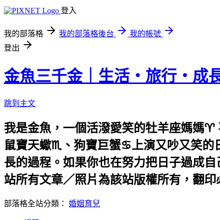
登入
我的部落格
我的部落格後台
我的帳號
登出
金魚三千金｜生活・旅行・成
跳到主文
我是金魚，一個活潑愛笑的牡羊座媽媽♈️
鼠寶天蠍♏️、狗寶巨蟹♋️上演又吵又笑
長的過程。如果你也在努力把日子過成自己喜歡的
站所有文章／照片為該站版權所有，翻印
部落格全站分類：
婚姻育兒