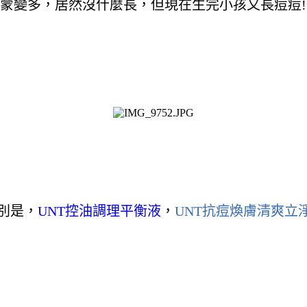
蒙變多，居然沒什麼長，但現在生完小孩又長痘痘!
分別是，
UNT控油調理平衡液
，
UNT抗痘煥膚清爽立