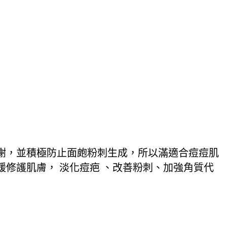
謝，並積極防止面皰粉刺生成，所以滿適合痘痘肌
修護肌膚， 淡化痘疤 、改善粉刺、加強角質代