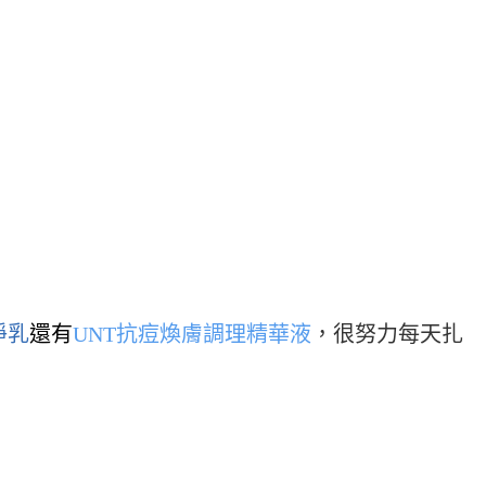
淨乳
還有
UNT抗痘煥膚調理精華液
，很努力每天扎