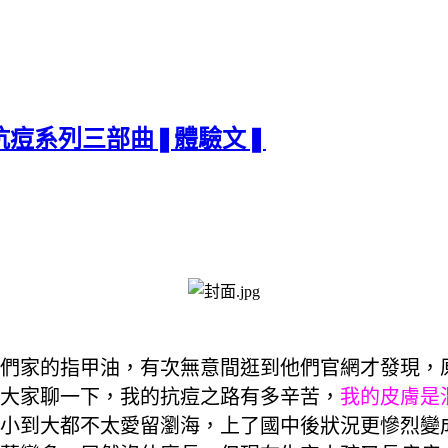
抗痘系列三部曲❚體驗文❚
他們家的指甲油，有次無意間逛到他們官網才發現，
大家聊一下，我的抗痘之路有多辛苦，
我的皮膚是
小到大都不太愛留瀏海，上了國中後狀況更慘烈變