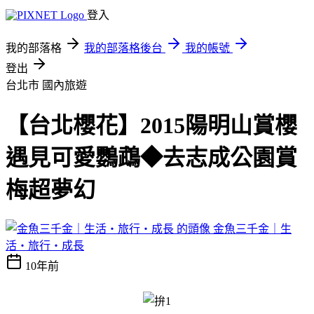
登入
我的部落格
我的部落格後台
我的帳號
登出
台北市
國內旅遊
【台北櫻花】2015陽明山賞櫻
遇見可愛鸚鵡◆去志成公園賞
梅超夢幻
金魚三千金｜生
活・旅行・成長
10年前