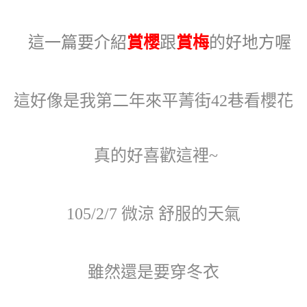
這一篇要介紹
賞櫻
跟
賞梅
的好地方喔
這好像是我第二年來平菁街42巷看櫻花
真的好喜歡這裡~
105/2/7 微涼 舒服的天氣
雖然還是要穿冬衣