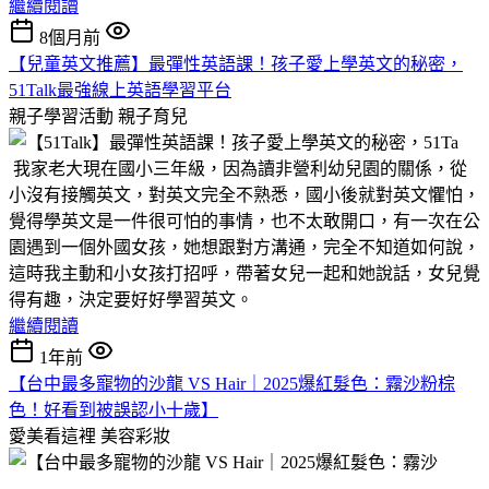
繼續閱讀
8個月前
【兒童英文推薦】最彈性英語課！孩子愛上學英文的秘密，
51Talk最強線上英語學習平台
親子學習活動
親子育兒
我家老大現在國小三年級，因為讀非營利幼兒園的關係，從
小沒有接觸英文，對英文完全不熟悉，國小後就對英文懼怕，
覺得學英文是一件很可怕的事情，也不太敢開口，有一次在公
園遇到一個外國女孩，她想跟對方溝通，完全不知道如何說，
這時我主動和小女孩打招呼，帶著女兒一起和她說話，女兒覺
得有趣，決定要好好學習英文。
繼續閱讀
1年前
【台中最多寵物的沙龍 VS Hair｜2025爆紅髮色：霧沙粉棕
色！好看到被誤認小十歲】
愛美看這裡
美容彩妝