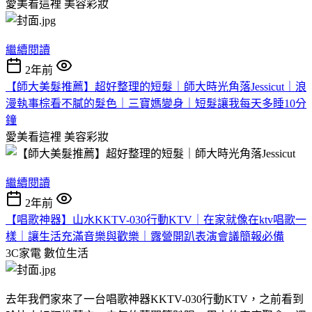
愛美看這裡
美容彩妝
繼續閱讀
2年前
【師大美髮推薦】超好整理的短髮｜師大時光角落Jessicut｜浪
漫執事棕看不膩的髮色｜三寶媽變身｜短髮讓我每天多睡10分
鐘
愛美看這裡
美容彩妝
繼續閱讀
2年前
【唱歌神器】山水KKTV-030行動KTV｜在家就像在ktv唱歌一
樣｜讓生活充滿音樂與歡樂｜露營開趴表演會議簡報必備
3C家電
數位生活
去年我們家來了一台唱歌神器KKTV-030行動KTV，之前看到