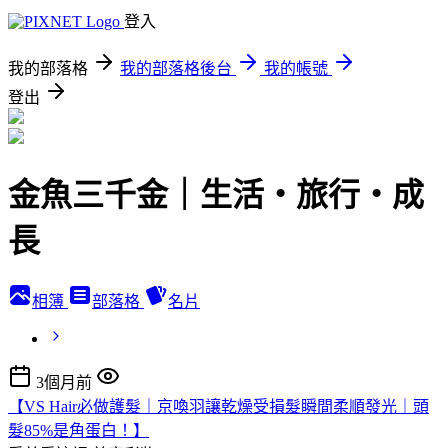
登入
我的部落格
我的部落格後台
我的帳號
登出
金魚三千金｜生活・旅行・成
長
相簿
部落格
名片
3個月前
【VS Hair必做護髮｜京喚羽讓乾燥受損髮瞬間柔順發光｜頭
髮85%是角蛋白！】