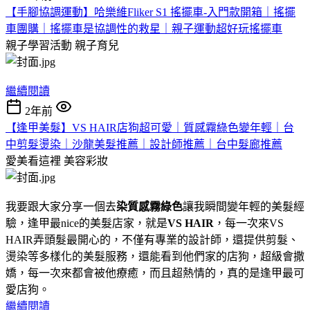
【手腳協調運動】哈樂維Fliker S1 搖擺車-入門款開箱｜搖擺
車團購｜搖擺車是協調性的救星｜親子運動超好玩搖擺車
親子學習活動
親子育兒
繼續閱讀
2年前
【逢甲美髮】VS HAIR店狗超可愛｜質感霧綠色變年輕｜台
中剪髮燙染｜沙龍美髮推薦｜設計師推薦｜台中髮廊推薦
愛美看這裡
美容彩妝
我要跟大家分享一個去
染質感霧綠色
讓我瞬間變年輕的美髮經
驗，逢甲最nice的美髮店家，就是
VS HAIR
，每一次來VS
HAIR弄頭髮最開心的，不僅有專業的設計師，還提供剪髮、
燙染等多樣化的美髮服務，還能看到他們家的店狗，超級會撒
嬌，每一次來都會被他療癒，而且超熱情的，真的是逢甲最可
愛店狗。
繼續閱讀