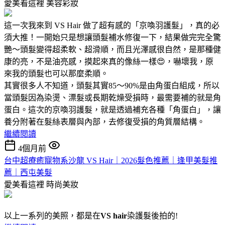
愛美看這裡
美容彩妝
這一次我來到 VS Hair 做了超有感的「京喚羽護髮」，真的必
須大推！一開始只是想讓頭髮補水修復一下，結果做完完全驚
艷～頭髮變得超柔軟、超滑順，而且光澤感很自然，是那種健
康的亮，不是油亮感，摸起來真的像絲一樣😍，嚇壞我，原
來我的頭髮也可以那麼柔順。
其實很多人不知道，頭髮其實85～90%是由角蛋白組成，所以
當頭髮因為染燙、漂髮或長期乾燥受損時，最需要補的就是角
蛋白。這次的京喚羽護髮，就是透過補充各種「角蛋白」，讓
養分附著在髮絲表層與內部，去修復受損的角質層結構。
繼續閱讀
4個月前
台中超療癒寵物系沙龍 VS Hair｜2026髮色推薦｜逢甲美髮推
薦｜西屯美髮
愛美看這裡
時尚美妝
以上一系列的美照，都是在
VS hair
染護髮後拍的!