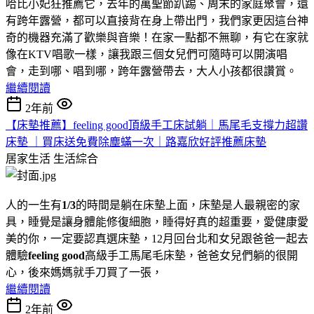
哈比小妃狂推薦它，去年的萬聖節趴踢、周末的家庭聚會，還
有跨年露營，都可以直接背在身上帶出門，我們家更因這台神
奇的機器充滿了歡樂與音樂！在家一點都不無聊，有它在家就
像在KTV唱歌一樣，讓我跟三個女兒們可隨時可以開演唱
會，走到哪、唱到哪，跨年露營帶去，大人小孩都很讚賞。
繼續閱讀
2年前
【床墊推薦】feeling good頂級手工床試躺｜馬尾毛支撐力超讚
床墊 ｜買床送免費除塵蟎一次｜路嘉欣好評推薦床墊
居家生活
生活綜合
人的一生有
1/3
的時間是躺在床墊上面，床墊是人最親密的家
具，睡覺是讓身體能修復細胞，睡得好真的超重要，愛健康愛
美的你，一定要認真選床墊，12月回台北和女兒跟爸爸一起去
體驗
feeling good
高級手工馬尾毛床墊，爸爸女兒們躺的很開
心，後來媽媽就手刀買了一張，
繼續閱讀
2年前