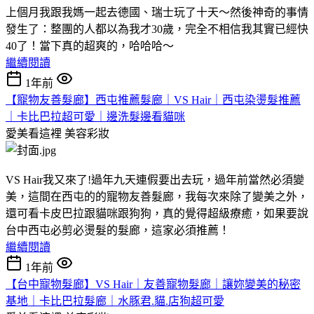
上個月我跟我媽一起去德國、瑞士玩了十天～然後神奇的事情
發生了：整團的人都以為我才30歲，完全不相信我其實已經快
40了！當下真的超爽的，哈哈哈～
繼續閱讀
1年前
【寵物友善髮廊】西屯推薦髮廊｜VS Hair｜西屯染燙髮推薦
｜卡比巴拉超可愛｜邊洗髮邊看貓咪
愛美看這裡
美容彩妝
VS Hair我又來了!過年九天連假要出去玩，過年前當然必須變
美，這間在西屯的的寵物友善髮廊，我每次來除了變美之外，
還可看卡皮巴拉跟貓咪跟狗狗，真的覺得超級療癒，如果要說
台中西屯必剪必燙髮的髮廊，這家必須推薦！
繼續閱讀
1年前
【台中寵物髮廊】VS Hair｜友善寵物髮廊｜讓妳變美的秘密
基地｜卡比巴拉髮廊｜水豚君.貓.店狗超可愛