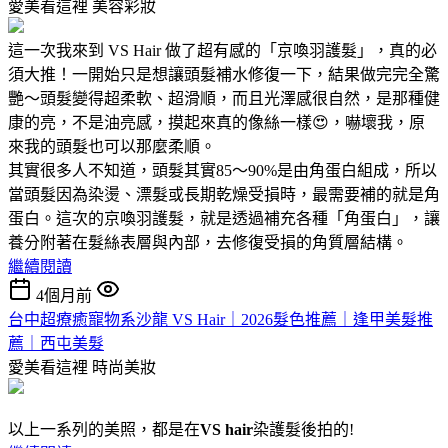
愛美看這裡
美容彩妝
這一次我來到 VS Hair 做了超有感的「京喚羽護髮」，真的必
須大推！一開始只是想讓頭髮補水修復一下，結果做完完全驚
艷～頭髮變得超柔軟、超滑順，而且光澤感很自然，是那種健
康的亮，不是油亮感，摸起來真的像絲一樣😍，嚇壞我，原
來我的頭髮也可以那麼柔順。
其實很多人不知道，頭髮其實85～90%是由角蛋白組成，所以
當頭髮因為染燙、漂髮或長期乾燥受損時，最需要補的就是角
蛋白。這次的京喚羽護髮，就是透過補充各種「角蛋白」，讓
養分附著在髮絲表層與內部，去修復受損的角質層結構。
繼續閱讀
4個月前
台中超療癒寵物系沙龍 VS Hair｜2026髮色推薦｜逢甲美髮推
薦｜西屯美髮
愛美看這裡
時尚美妝
以上一系列的美照，都是在
VS hair
染護髮後拍的!