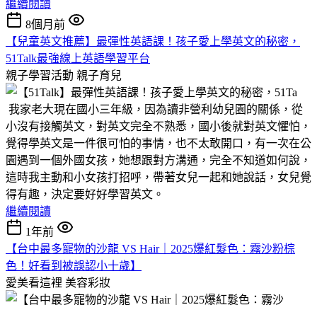
繼續閱讀
8個月前
【兒童英文推薦】最彈性英語課！孩子愛上學英文的秘密，
51Talk最強線上英語學習平台
親子學習活動
親子育兒
我家老大現在國小三年級，因為讀非營利幼兒園的關係，從
小沒有接觸英文，對英文完全不熟悉，國小後就對英文懼怕，
覺得學英文是一件很可怕的事情，也不太敢開口，有一次在公
園遇到一個外國女孩，她想跟對方溝通，完全不知道如何說，
這時我主動和小女孩打招呼，帶著女兒一起和她說話，女兒覺
得有趣，決定要好好學習英文。
繼續閱讀
1年前
【台中最多寵物的沙龍 VS Hair｜2025爆紅髮色：霧沙粉棕
色！好看到被誤認小十歲】
愛美看這裡
美容彩妝