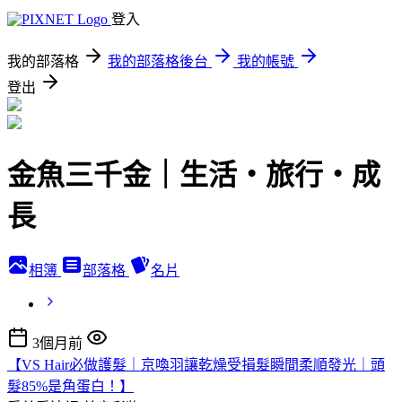
登入
我的部落格
我的部落格後台
我的帳號
登出
金魚三千金｜生活・旅行・成
長
相簿
部落格
名片
3個月前
【VS Hair必做護髮｜京喚羽讓乾燥受損髮瞬間柔順發光｜頭
髮85%是角蛋白！】