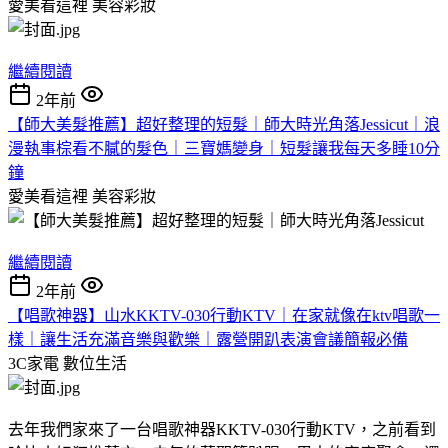
愛美看這裡
美容彩妝
繼續閱讀
2年前
【師大美髮推薦】超好整理的短髮｜師大時光角落Jessicut｜浪
漫執事棕看不膩的髮色｜三寶媽變身｜短髮讓我每天多睡10分
鐘
愛美看這裡
美容彩妝
繼續閱讀
2年前
【唱歌神器】山水KKTV-030行動KTV｜在家就像在ktv唱歌一
樣｜讓生活充滿音樂與歡樂｜露營開趴表演會議簡報必備
3C家電
數位生活
去年我們家來了一台唱歌神器KKTV-030行動KTV，之前看到