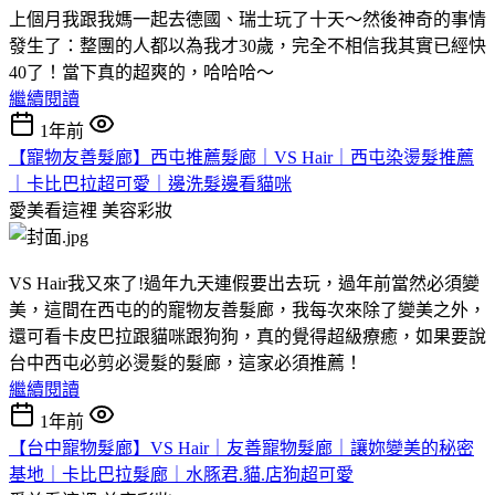
上個月我跟我媽一起去德國、瑞士玩了十天～然後神奇的事情
發生了：整團的人都以為我才30歲，完全不相信我其實已經快
40了！當下真的超爽的，哈哈哈～
繼續閱讀
1年前
【寵物友善髮廊】西屯推薦髮廊｜VS Hair｜西屯染燙髮推薦
｜卡比巴拉超可愛｜邊洗髮邊看貓咪
愛美看這裡
美容彩妝
VS Hair我又來了!過年九天連假要出去玩，過年前當然必須變
美，這間在西屯的的寵物友善髮廊，我每次來除了變美之外，
還可看卡皮巴拉跟貓咪跟狗狗，真的覺得超級療癒，如果要說
台中西屯必剪必燙髮的髮廊，這家必須推薦！
繼續閱讀
1年前
【台中寵物髮廊】VS Hair｜友善寵物髮廊｜讓妳變美的秘密
基地｜卡比巴拉髮廊｜水豚君.貓.店狗超可愛