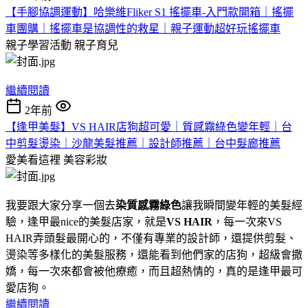
【手腳協調運動】哈樂維Fliker S1 搖擺車-入門款開箱｜搖擺
車團購｜搖擺車是協調性的救星｜親子運動超好玩搖擺車
親子學習活動
親子育兒
繼續閱讀
2年前
【逢甲美髮】VS HAIR店狗超可愛｜質感霧綠色變年輕｜台
中剪髮燙染｜沙龍美髮推薦｜設計師推薦｜台中髮廊推薦
愛美看這裡
美容彩妝
我要跟大家分享一個去
染質感霧綠色
讓我瞬間變年輕的美髮經
驗，逢甲最nice的美髮店家，就是
VS HAIR
，每一次來VS
HAIR弄頭髮最開心的，不僅有專業的設計師，還提供剪髮、
燙染等多樣化的美髮服務，還能看到他們家的店狗，超級會撒
嬌，每一次來都會被他療癒，而且超熱情的，真的是逢甲最可
愛店狗。
繼續閱讀