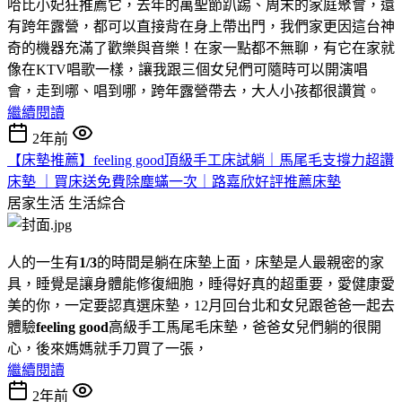
哈比小妃狂推薦它，去年的萬聖節趴踢、周末的家庭聚會，還
有跨年露營，都可以直接背在身上帶出門，我們家更因這台神
奇的機器充滿了歡樂與音樂！在家一點都不無聊，有它在家就
像在KTV唱歌一樣，讓我跟三個女兒們可隨時可以開演唱
會，走到哪、唱到哪，跨年露營帶去，大人小孩都很讚賞。
繼續閱讀
2年前
【床墊推薦】feeling good頂級手工床試躺｜馬尾毛支撐力超讚
床墊 ｜買床送免費除塵蟎一次｜路嘉欣好評推薦床墊
居家生活
生活綜合
人的一生有
1/3
的時間是躺在床墊上面，床墊是人最親密的家
具，睡覺是讓身體能修復細胞，睡得好真的超重要，愛健康愛
美的你，一定要認真選床墊，12月回台北和女兒跟爸爸一起去
體驗
feeling good
高級手工馬尾毛床墊，爸爸女兒們躺的很開
心，後來媽媽就手刀買了一張，
繼續閱讀
2年前